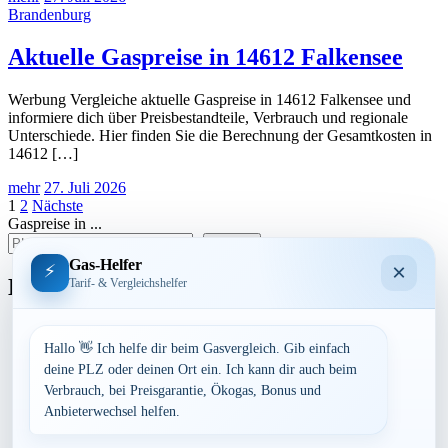
Brandenburg
Aktuelle Gaspreise in 14612 Falkensee
Werbung Vergleiche aktuelle Gaspreise in 14612 Falkensee und
informiere dich über Preisbestandteile, Verbrauch und regionale
Unterschiede. Hier finden Sie die Berechnung der Gesamtkosten in
14612 […]
mehr
27. Juli 2026
Seitennummerierung
1
2
Nächste
Gaspreise in ...
der
suchen
Beiträge
Gas-Helfer
×
⚡
Bundesland
Tarif- & Vergleichshelfer
Baden-Württemberg
Bayern
Hallo 👋 Ich helfe dir beim Gasvergleich. Gib einfach
Berlin
deine PLZ oder deinen Ort ein. Ich kann dir auch beim
Brandenburg
Verbrauch, bei Preisgarantie, Ökogas, Bonus und
Bremen
Anbieterwechsel helfen.
Hamburg
Hessen