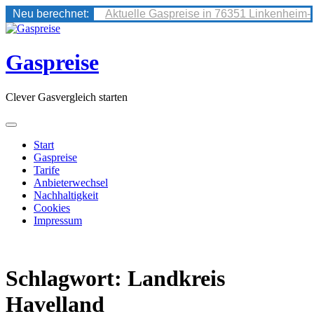
Neu berechnet:
Aktuelle Gaspreise in 76351 Linkenheim-
Skip
to
content
Gaspreise
Clever Gasvergleich starten
Start
Gaspreise
Tarife
Anbieterwechsel
Nachhaltigkeit
Cookies
Impressum
Schlagwort:
Landkreis
Havelland