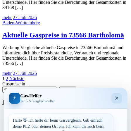
Unterschiede. Hier finden Sie die Berechnung der Gesamtkosten in
89168 […]
mehr
27. Juli 2026
Baden-Württemberg
Aktuelle Gaspreise in 73566 Bartholomä
Werbung Vergleiche aktuelle Gaspreise in 73566 Bartholomä und
informiere dich über Preisbestandteile, Verbrauch und regionale
Unterschiede. Hier finden Sie die Berechnung der Gesamtkosten in
73566 […]
mehr
27. Juli 2026
Seitennummerierung
1
2
Nächste
Gaspreise in ...
der
suchen
Beiträge
Gas-Helfer
×
⚡
Bundesland
Tarif- & Vergleichshelfer
Baden-Württemberg
Bayern
Hallo 👋 Ich helfe dir beim Gasvergleich. Gib einfach
Berlin
deine PLZ oder deinen Ort ein. Ich kann dir auch beim
Brandenburg