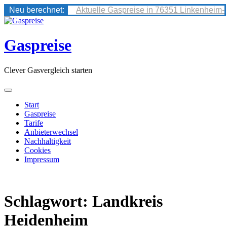
Neu berechnet:
Aktuelle Gaspreise in 76351 Linkenheim-
Skip
to
content
Gaspreise
Clever Gasvergleich starten
Start
Gaspreise
Tarife
Anbieterwechsel
Nachhaltigkeit
Cookies
Impressum
Schlagwort:
Landkreis
Heidenheim