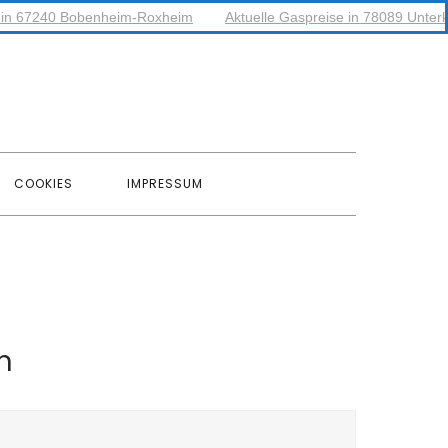
e in 67240 Bobenheim-Roxheim
Aktuelle Gaspreise in 78089 Unter
COOKIES
IMPRESSUM
n