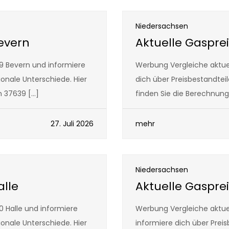
Niedersachsen
Bevern
Aktuelle Gaspre
9 Bevern und informiere
Werbung Vergleiche aktue
ionale Unterschiede. Hier
dich über Preisbestandtei
n 37639 […]
finden Sie die Berechnun
27. Juli 2026
mehr
Niedersachsen
alle
Aktuelle Gaspre
0 Halle und informiere
Werbung Vergleiche aktue
ionale Unterschiede. Hier
informiere dich über Prei