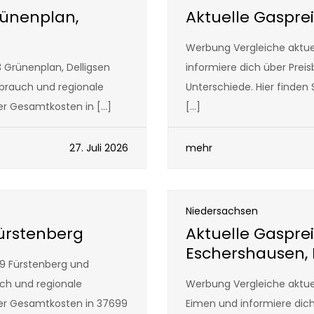
rünenplan,
Aktuelle Gaspre
Werbung Vergleiche aktue
 Grünenplan, Delligsen
informiere dich über Prei
rbrauch und regionale
Unterschiede. Hier finden
der Gesamtkosten in […]
[…]
27. Juli 2026
mehr
Niedersachsen
Fürstenberg
Aktuelle Gasprei
Eschershausen,
99 Fürstenberg und
uch und regionale
Werbung Vergleiche aktuel
der Gesamtkosten in 37699
Eimen und informiere dich