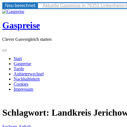
Neu berechnet:
Aktuelle Gaspreise in 76351 Linkenheim-
Skip
to
content
Gaspreise
Clever Gasvergleich starten
Start
Gaspreise
Tarife
Anbieterwechsel
Nachhaltigkeit
Cookies
Impressum
Schlagwort:
Landkreis Jericho
Sachsen-Anhalt