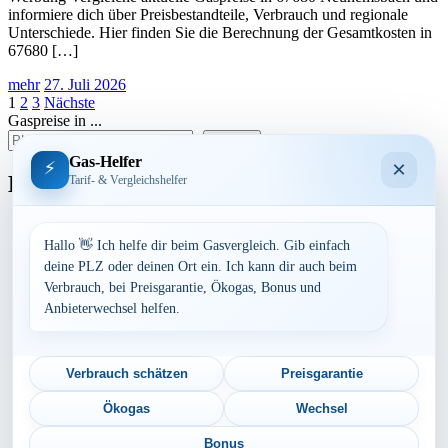
informiere dich über Preisbestandteile, Verbrauch und regionale
Unterschiede. Hier finden Sie die Berechnung der Gesamtkosten in
67680 […]
mehr
27. Juli 2026
Seitennummerierung
1
2
3
Nächste
Gaspreise in ...
der
suchen
Beiträge
Gas-Helfer
×
⚡
Bundesland
Tarif- & Vergleichshelfer
Baden-Württemberg
Bayern
Hallo 👋 Ich helfe dir beim Gasvergleich. Gib einfach
Berlin
deine PLZ oder deinen Ort ein. Ich kann dir auch beim
Brandenburg
Verbrauch, bei Preisgarantie, Ökogas, Bonus und
Bremen
Anbieterwechsel helfen.
Hamburg
Hessen
Mecklenburg-Vorpommern
Niedersachsen
Verbrauch schätzen
Preisgarantie
Nordrhein-Westfalen
Rheinland-Pfalz
Ökogas
Wechsel
Saarland
Sachsen
Bonus