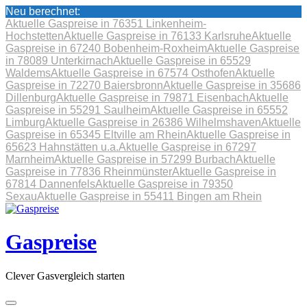
Neu berechnet:
Aktuelle Gaspreise in 76351 Linkenheim-
Hochstetten
Aktuelle Gaspreise in 76133 Karlsruhe
Aktuelle
Gaspreise in 67240 Bobenheim-Roxheim
Aktuelle Gaspreise
in 78089 Unterkirnach
Aktuelle Gaspreise in 65529
Waldems
Aktuelle Gaspreise in 67574 Osthofen
Aktuelle
Gaspreise in 72270 Baiersbronn
Aktuelle Gaspreise in 35686
Dillenburg
Aktuelle Gaspreise in 79871 Eisenbach
Aktuelle
Gaspreise in 55291 Saulheim
Aktuelle Gaspreise in 65552
Limburg
Aktuelle Gaspreise in 26386 Wilhelmshaven
Aktuelle
Gaspreise in 65345 Eltville am Rhein
Aktuelle Gaspreise in
65623 Hahnstätten u.a.
Aktuelle Gaspreise in 67297
Marnheim
Aktuelle Gaspreise in 57299 Burbach
Aktuelle
Gaspreise in 77836 Rheinmünster
Aktuelle Gaspreise in
67814 Dannenfels
Aktuelle Gaspreise in 79350
Sexau
Aktuelle Gaspreise in 55411 Bingen am Rhein
Skip
to
content
Gaspreise
Clever Gasvergleich starten