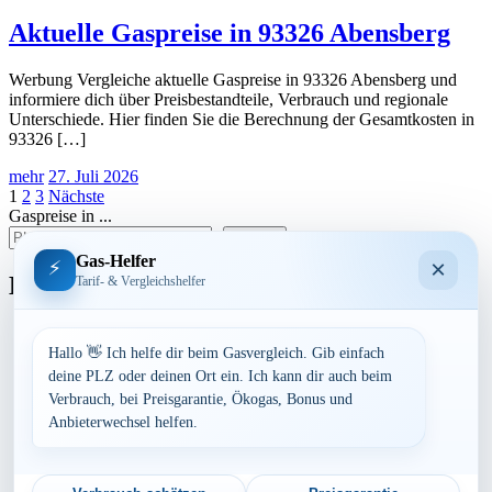
Aktuelle Gaspreise in 93326 Abensberg
Werbung Vergleiche aktuelle Gaspreise in 93326 Abensberg und
informiere dich über Preisbestandteile, Verbrauch und regionale
Unterschiede. Hier finden Sie die Berechnung der Gesamtkosten in
93326 […]
mehr
27. Juli 2026
Seitennummerierung
1
2
3
Nächste
Gaspreise in ...
der
suchen
Beiträge
Gas-Helfer
×
⚡
Bundesland
Tarif- & Vergleichshelfer
Baden-Württemberg
Bayern
Hallo 👋 Ich helfe dir beim Gasvergleich. Gib einfach
Berlin
deine PLZ oder deinen Ort ein. Ich kann dir auch beim
Brandenburg
Verbrauch, bei Preisgarantie, Ökogas, Bonus und
Bremen
Anbieterwechsel helfen.
Hamburg
Hessen
Mecklenburg-Vorpommern
Niedersachsen