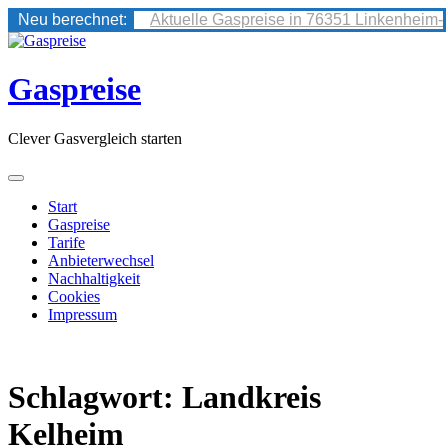
Neu berechnet:
Aktuelle Gaspreise in 76351 Linkenheim-
Skip
to
content
Gaspreise
Clever Gasvergleich starten
Start
Gaspreise
Tarife
Anbieterwechsel
Nachhaltigkeit
Cookies
Impressum
Schlagwort:
Landkreis
Kelheim