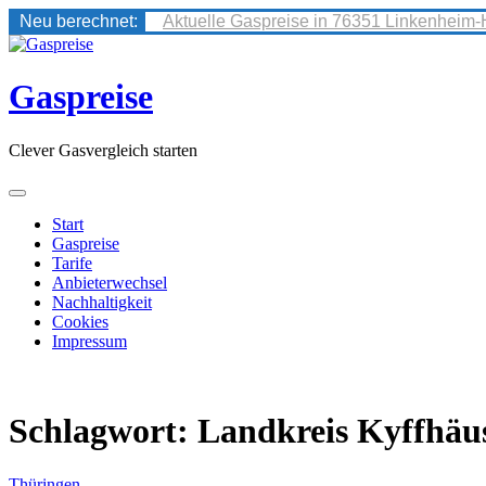
Neu berechnet:
Aktuelle Gaspreise in 76351 Linkenheim-
Skip
to
content
Gaspreise
Clever Gasvergleich starten
Start
Gaspreise
Tarife
Anbieterwechsel
Nachhaltigkeit
Cookies
Impressum
Schlagwort:
Landkreis Kyffhäus
Thüringen