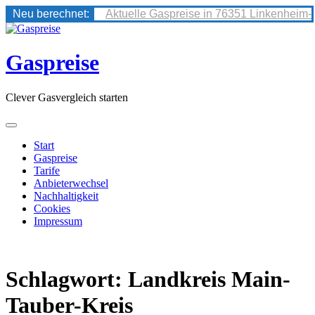
Neu berechnet:
Aktuelle Gaspreise in 76351 Linkenheim-
Skip
to
content
Gaspreise
Clever Gasvergleich starten
Start
Gaspreise
Tarife
Anbieterwechsel
Nachhaltigkeit
Cookies
Impressum
Schlagwort:
Landkreis Main-
Tauber-Kreis