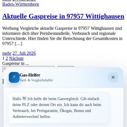
Baden-Württemberg
Aktuelle Gaspreise in 97957 Wittighausen
Werbung Vergleiche aktuelle Gaspreise in 97957 Wittighausen und
informiere dich über Preisbestandteile, Verbrauch und regionale
Unterschiede. Hier finden Sie die Berechnung der Gesamtkosten in
97957 […]
mehr
27. Juli 2026
Seitennummerierung
1
2
Nächste
Gaspreise in ...
der
suchen
Beiträge
Gas-Helfer
×
⚡
Bundesland
Tarif- & Vergleichshelfer
Baden-Württemberg
Bayern
Hallo 👋 Ich helfe dir beim Gasvergleich. Gib einfach
Berlin
deine PLZ oder deinen Ort ein. Ich kann dir auch beim
Brandenburg
Verbrauch, bei Preisgarantie, Ökogas, Bonus und
Bremen
Anbieterwechsel helfen.
Hamburg
Hessen