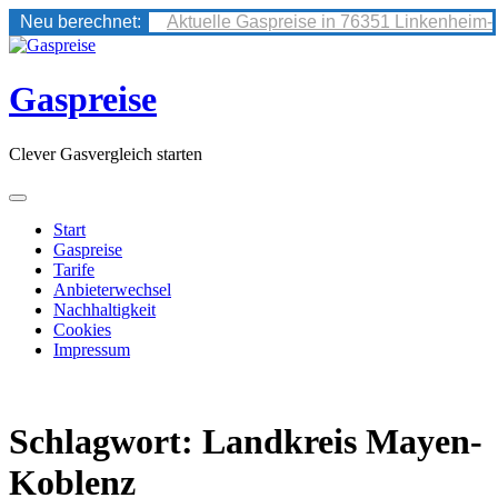
Neu berechnet:
Aktuelle Gaspreise in 76351 Linkenheim-
Skip
to
content
Gaspreise
Clever Gasvergleich starten
Start
Gaspreise
Tarife
Anbieterwechsel
Nachhaltigkeit
Cookies
Impressum
Schlagwort:
Landkreis Mayen-
Koblenz