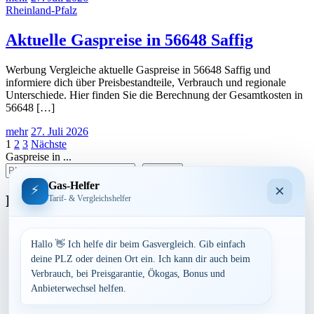
Rheinland-Pfalz
Aktuelle Gaspreise in 56648 Saffig
Werbung Vergleiche aktuelle Gaspreise in 56648 Saffig und
informiere dich über Preisbestandteile, Verbrauch und regionale
Unterschiede. Hier finden Sie die Berechnung der Gesamtkosten in
56648 […]
mehr
27. Juli 2026
Seitennummerierung
1
2
3
Nächste
Gaspreise in ...
der
suchen
Beiträge
Gas-Helfer
×
⚡
Bundesland
Tarif- & Vergleichshelfer
Baden-Württemberg
Bayern
Hallo 👋 Ich helfe dir beim Gasvergleich. Gib einfach
Berlin
deine PLZ oder deinen Ort ein. Ich kann dir auch beim
Brandenburg
Verbrauch, bei Preisgarantie, Ökogas, Bonus und
Bremen
Anbieterwechsel helfen.
Hamburg
Hessen