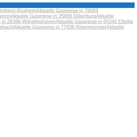
obenheim-Roxheim
Aktuelle Gaspreise in 78089
bronn
Aktuelle Gaspreise in 35686 Dillenburg
Aktuelle
e in 26386 Wilhelmshaven
Aktuelle Gaspreise in 65345 Eltville
urbach
Aktuelle Gaspreise in 77836 Rheinmünster
Aktuelle