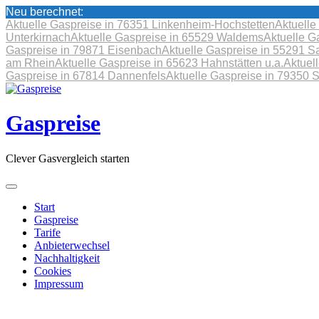
Neu berechnet:
Aktuelle Gaspreise in 76351 Linkenheim-Hochstetten
Aktuelle
Unterkirnach
Aktuelle Gaspreise in 65529 Waldems
Aktuelle G
Gaspreise in 79871 Eisenbach
Aktuelle Gaspreise in 55291 S
am Rhein
Aktuelle Gaspreise in 65623 Hahnstätten u.a.
Aktuel
Gaspreise in 67814 Dannenfels
Aktuelle Gaspreise in 79350 
Skip
to
content
Gaspreise
Clever Gasvergleich starten
Start
Gaspreise
Tarife
Anbieterwechsel
Nachhaltigkeit
Cookies
Impressum