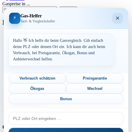
Gaspreise in ...
der
suchen
Beiträge
Gas-Helfer
×
⚡
Bundesland
Tarif- & Vergleichshelfer
Baden-Württemberg
Bayern
Hallo 👋 Ich helfe dir beim Gasvergleich. Gib einfach
Berlin
deine PLZ oder deinen Ort ein. Ich kann dir auch beim
Brandenburg
Verbrauch, bei Preisgarantie, Ökogas, Bonus und
Bremen
Anbieterwechsel helfen.
Hamburg
Hessen
Mecklenburg-Vorpommern
Niedersachsen
Verbrauch schätzen
Preisgarantie
Nordrhein-Westfalen
Rheinland-Pfalz
Ökogas
Wechsel
Saarland
Sachsen
Bonus
Sachsen-Anhalt
Schleswig-Holstein
PLZ
Thüringen
oder
Ort
Gaspreis-Explosion