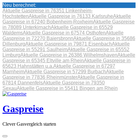
Neu berechnet:
Aktuelle Gaspreise in 76351 Linkenheim-
Hochstetten
Aktuelle Gaspreise in 76133 Karlsruhe
Aktuelle
Gaspreise in 67240 Bobenheim-Roxheim
Aktuelle Gaspreise
in 78089 Unterkirnach
Aktuelle Gaspreise in 65529
Waldems
Aktuelle Gaspreise in 67574 Osthofen
Aktuelle
Gaspreise in 72270 Baiersbronn
Aktuelle Gaspreise in 35686
Dillenburg
Aktuelle Gaspreise in 79871 Eisenbach
Aktuelle
Gaspreise in 55291 Saulheim
Aktuelle Gaspreise in 65552
Limburg
Aktuelle Gaspreise in 26386 Wilhelmshaven
Aktuelle
Gaspreise in 65345 Eltville am Rhein
Aktuelle Gaspreise in
65623 Hahnstätten u.a.
Aktuelle Gaspreise in 67297
Marnheim
Aktuelle Gaspreise in 57299 Burbach
Aktuelle
Gaspreise in 77836 Rheinmünster
Aktuelle Gaspreise in
67814 Dannenfels
Aktuelle Gaspreise in 79350
Sexau
Aktuelle Gaspreise in 55411 Bingen am Rhein
Skip
to
content
Gaspreise
Clever Gasvergleich starten