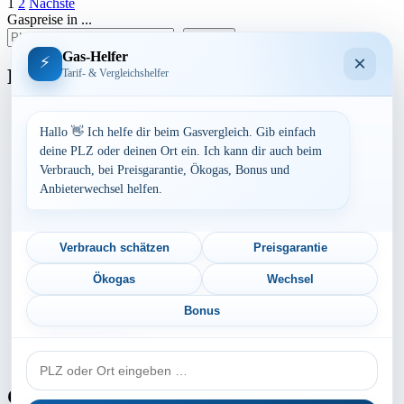
Seitennummerierung
1
2
Nächste
Gaspreise in ...
der
suchen
Beiträge
Gas-Helfer
×
⚡
Bundesland
Tarif- & Vergleichshelfer
Baden-Württemberg
Bayern
Hallo 👋 Ich helfe dir beim Gasvergleich. Gib einfach
Berlin
deine PLZ oder deinen Ort ein. Ich kann dir auch beim
Brandenburg
Verbrauch, bei Preisgarantie, Ökogas, Bonus und
Bremen
Anbieterwechsel helfen.
Hamburg
Hessen
Mecklenburg-Vorpommern
Niedersachsen
Verbrauch schätzen
Preisgarantie
Nordrhein-Westfalen
Rheinland-Pfalz
Ökogas
Wechsel
Saarland
Sachsen
Bonus
Sachsen-Anhalt
Schleswig-Holstein
PLZ
Thüringen
oder
Ort
Gaspreis-Explosion