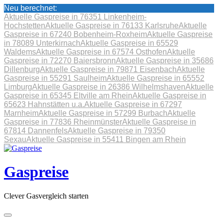
Neu berechnet:
Aktuelle Gaspreise in 76351 Linkenheim-
Hochstetten
Aktuelle Gaspreise in 76133 Karlsruhe
Aktuelle
Gaspreise in 67240 Bobenheim-Roxheim
Aktuelle Gaspreise
in 78089 Unterkirnach
Aktuelle Gaspreise in 65529
Waldems
Aktuelle Gaspreise in 67574 Osthofen
Aktuelle
Gaspreise in 72270 Baiersbronn
Aktuelle Gaspreise in 35686
Dillenburg
Aktuelle Gaspreise in 79871 Eisenbach
Aktuelle
Gaspreise in 55291 Saulheim
Aktuelle Gaspreise in 65552
Limburg
Aktuelle Gaspreise in 26386 Wilhelmshaven
Aktuelle
Gaspreise in 65345 Eltville am Rhein
Aktuelle Gaspreise in
65623 Hahnstätten u.a.
Aktuelle Gaspreise in 67297
Marnheim
Aktuelle Gaspreise in 57299 Burbach
Aktuelle
Gaspreise in 77836 Rheinmünster
Aktuelle Gaspreise in
67814 Dannenfels
Aktuelle Gaspreise in 79350
Sexau
Aktuelle Gaspreise in 55411 Bingen am Rhein
Skip
to
content
Gaspreise
Clever Gasvergleich starten