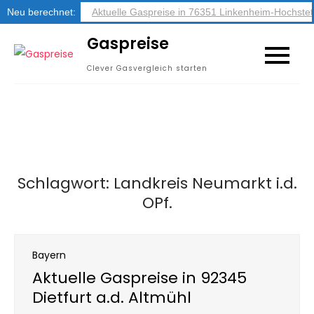
Neu berechnet:
Aktuelle Gaspreise in 76351 Linkenheim-Hochstet
Skip
Gaspreise
to
Clever Gasvergleich starten
content
Schlagwort:
Landkreis Neumarkt i.d.
OPf.
Bayern
Aktuelle Gaspreise in 92345
Dietfurt a.d. Altmühl