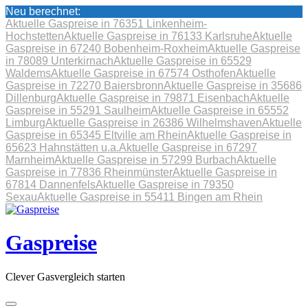
Neu berechnet:
Aktuelle Gaspreise in 76351 Linkenheim-
Hochstetten
Aktuelle Gaspreise in 76133 Karlsruhe
Aktuelle
Gaspreise in 67240 Bobenheim-Roxheim
Aktuelle Gaspreise
in 78089 Unterkirnach
Aktuelle Gaspreise in 65529
Waldems
Aktuelle Gaspreise in 67574 Osthofen
Aktuelle
Gaspreise in 72270 Baiersbronn
Aktuelle Gaspreise in 35686
Dillenburg
Aktuelle Gaspreise in 79871 Eisenbach
Aktuelle
Gaspreise in 55291 Saulheim
Aktuelle Gaspreise in 65552
Limburg
Aktuelle Gaspreise in 26386 Wilhelmshaven
Aktuelle
Gaspreise in 65345 Eltville am Rhein
Aktuelle Gaspreise in
65623 Hahnstätten u.a.
Aktuelle Gaspreise in 67297
Marnheim
Aktuelle Gaspreise in 57299 Burbach
Aktuelle
Gaspreise in 77836 Rheinmünster
Aktuelle Gaspreise in
67814 Dannenfels
Aktuelle Gaspreise in 79350
Sexau
Aktuelle Gaspreise in 55411 Bingen am Rhein
Skip
to
content
Gaspreise
Clever Gasvergleich starten