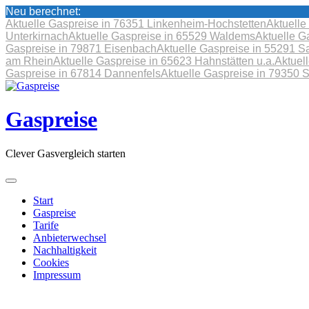
Neu berechnet:
Aktuelle Gaspreise in 76351 Linkenheim-Hochstetten
Aktuelle
Unterkirnach
Aktuelle Gaspreise in 65529 Waldems
Aktuelle G
Gaspreise in 79871 Eisenbach
Aktuelle Gaspreise in 55291 S
am Rhein
Aktuelle Gaspreise in 65623 Hahnstätten u.a.
Aktuel
Gaspreise in 67814 Dannenfels
Aktuelle Gaspreise in 79350 
Skip
to
content
Gaspreise
Clever Gasvergleich starten
Start
Gaspreise
Tarife
Anbieterwechsel
Nachhaltigkeit
Cookies
Impressum