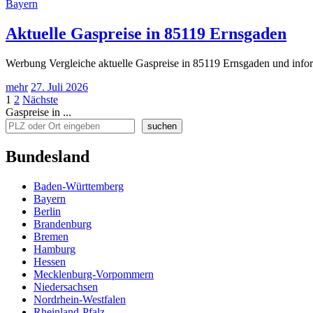
Bayern
Aktuelle Gaspreise in 85119 Ernsgaden
Werbung Vergleiche aktuelle Gaspreise in 85119 Ernsgaden und infor
mehr
27. Juli 2026
Seitennummerierung
1
2
Nächste
Gaspreise in ...
der
suchen
Beiträge
Bundesland
Baden-Württemberg
Bayern
Berlin
Brandenburg
Bremen
Hamburg
Hessen
Mecklenburg-Vorpommern
Niedersachsen
Nordrhein-Westfalen
Rheinland-Pfalz