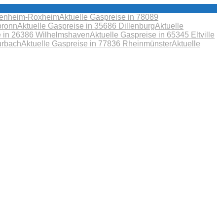
obenheim-Roxheim
Aktuelle Gaspreise in 78089
bronn
Aktuelle Gaspreise in 35686 Dillenburg
Aktuelle
e in 26386 Wilhelmshaven
Aktuelle Gaspreise in 65345 Eltville
urbach
Aktuelle Gaspreise in 77836 Rheinmünster
Aktuelle