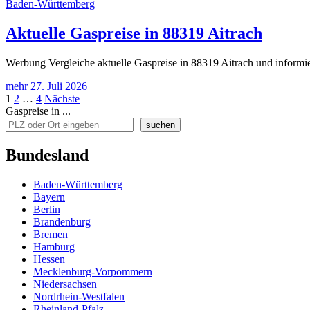
Baden-Württemberg
Aktuelle Gaspreise in 88319 Aitrach
Werbung Vergleiche aktuelle Gaspreise in 88319 Aitrach und informie
mehr
27. Juli 2026
Seitennummerierung
1
2
…
4
Nächste
Gaspreise in ...
der
suchen
Beiträge
Bundesland
Baden-Württemberg
Bayern
Berlin
Brandenburg
Bremen
Hamburg
Hessen
Mecklenburg-Vorpommern
Niedersachsen
Nordrhein-Westfalen
Rheinland-Pfalz