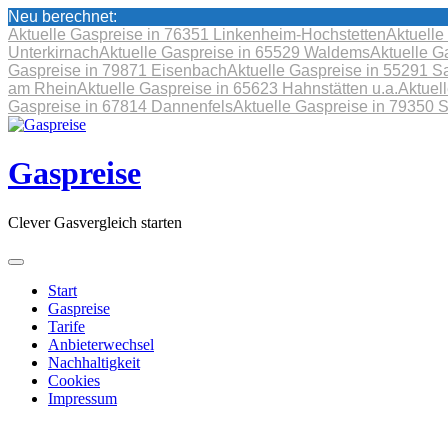
Neu berechnet:
Aktuelle Gaspreise in 76351 Linkenheim-Hochstetten
Aktuelle
Unterkirnach
Aktuelle Gaspreise in 65529 Waldems
Aktuelle G
Gaspreise in 79871 Eisenbach
Aktuelle Gaspreise in 55291 S
am Rhein
Aktuelle Gaspreise in 65623 Hahnstätten u.a.
Aktuel
Gaspreise in 67814 Dannenfels
Aktuelle Gaspreise in 79350 
Skip
to
content
Gaspreise
Clever Gasvergleich starten
Start
Gaspreise
Tarife
Anbieterwechsel
Nachhaltigkeit
Cookies
Impressum