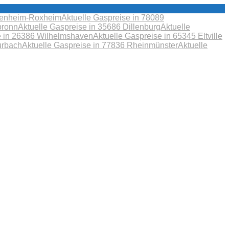
obenheim-Roxheim
Aktuelle Gaspreise in 78089
bronn
Aktuelle Gaspreise in 35686 Dillenburg
Aktuelle
e in 26386 Wilhelmshaven
Aktuelle Gaspreise in 65345 Eltville
urbach
Aktuelle Gaspreise in 77836 Rheinmünster
Aktuelle