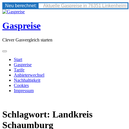
Neu berechnet:
Aktuelle Gaspreise in 76351 Linkenheim-
Skip
to
content
Gaspreise
Clever Gasvergleich starten
Start
Gaspreise
Tarife
Anbieterwechsel
Nachhaltigkeit
Cookies
Impressum
Schlagwort:
Landkreis
Schaumburg