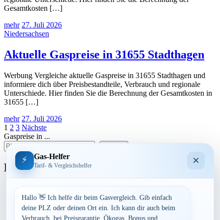
Gesamtkosten […]
mehr
27. Juli 2026
Niedersachsen
Aktuelle Gaspreise in 31655 Stadthagen
Werbung Vergleiche aktuelle Gaspreise in 31655 Stadthagen und
informiere dich über Preisbestandteile, Verbrauch und regionale
Unterschiede. Hier finden Sie die Berechnung der Gesamtkosten in
31655 […]
mehr
27. Juli 2026
Seitennummerierung
1
2
3
Nächste
Gaspreise in ...
der
suchen
Beiträge
Gas-Helfer
×
⚡
Bundesland
Tarif- & Vergleichshelfer
Baden-Württemberg
Bayern
Hallo 👋 Ich helfe dir beim Gasvergleich. Gib einfach
Berlin
deine PLZ oder deinen Ort ein. Ich kann dir auch beim
Brandenburg
Verbrauch, bei Preisgarantie, Ökogas, Bonus und