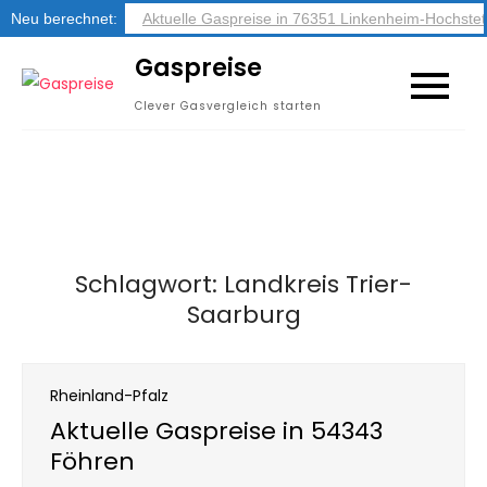
Neu berechnet:
Aktuelle Gaspreise in 76351 Linkenheim-Hochstet
Skip
Gaspreise
to
Clever Gasvergleich starten
content
Schlagwort:
Landkreis Trier-
Saarburg
Rheinland-Pfalz
Aktuelle Gaspreise in 54343
Föhren