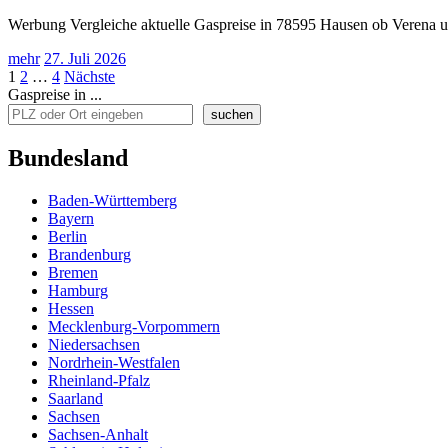
Werbung Vergleiche aktuelle Gaspreise in 78595 Hausen ob Verena un
mehr
27. Juli 2026
Seitennummerierung
1
2
…
4
Nächste
Gaspreise in ...
der
suchen
Beiträge
Bundesland
Baden-Württemberg
Bayern
Berlin
Brandenburg
Bremen
Hamburg
Hessen
Mecklenburg-Vorpommern
Niedersachsen
Nordrhein-Westfalen
Rheinland-Pfalz
Saarland
Sachsen
Sachsen-Anhalt