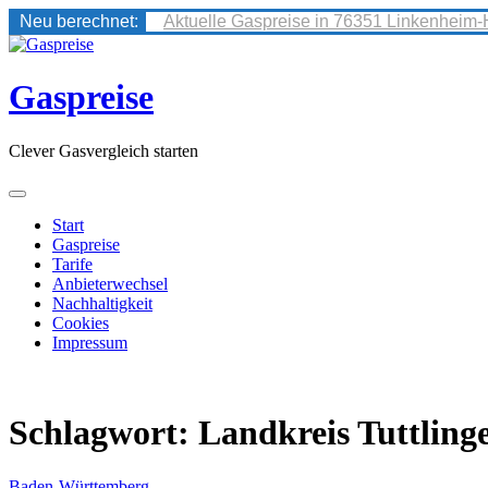
Neu berechnet:
Aktuelle Gaspreise in 76351 Linkenheim-
Skip
to
content
Gaspreise
Clever Gasvergleich starten
Start
Gaspreise
Tarife
Anbieterwechsel
Nachhaltigkeit
Cookies
Impressum
Schlagwort:
Landkreis Tuttling
Baden-Württemberg