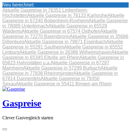
Neu berechnet:
Aktuelle Gaspreise in 76351 Linkenheim-
Hochstetten
Aktuelle Gaspreise in 76133 Karlsruhe
Aktuelle
Gaspreise in 67240 Bobenheim-Roxheim
Aktuelle Gaspreise
in 78089 Unterkirnach
Aktuelle Gaspreise in 65529
Waldems
Aktuelle Gaspreise in 67574 Osthofen
Aktuelle
Gaspreise in 72270 Baiersbronn
Aktuelle Gaspreise in 35686
Dillenburg
Aktuelle Gaspreise in 79871 Eisenbach
Aktuelle
Gaspreise in 55291 Saulheim
Aktuelle Gaspreise in 65552
Limburg
Aktuelle Gaspreise in 26386 Wilhelmshaven
Aktuelle
Gaspreise in 65345 Eltville am Rhein
Aktuelle Gaspreise in
65623 Hahnstätten u.a.
Aktuelle Gaspreise in 67297
Marnheim
Aktuelle Gaspreise in 57299 Burbach
Aktuelle
Gaspreise in 77836 Rheinmünster
Aktuelle Gaspreise in
67814 Dannenfels
Aktuelle Gaspreise in 79350
Sexau
Aktuelle Gaspreise in 55411 Bingen am Rhein
Skip
to
content
Gaspreise
Clever Gasvergleich starten