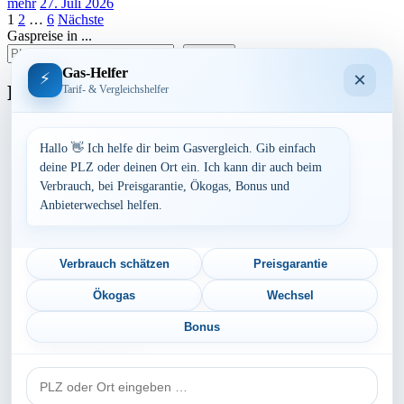
mehr
27. Juli 2026
Seitennummerierung
1
2
…
6
Nächste
Gaspreise in ...
der
suchen
Beiträge
Gas-Helfer
×
⚡
Bundesland
Tarif- & Vergleichshelfer
Baden-Württemberg
Bayern
Hallo 👋 Ich helfe dir beim Gasvergleich. Gib einfach
Berlin
deine PLZ oder deinen Ort ein. Ich kann dir auch beim
Brandenburg
Verbrauch, bei Preisgarantie, Ökogas, Bonus und
Bremen
Anbieterwechsel helfen.
Hamburg
Hessen
Mecklenburg-Vorpommern
Niedersachsen
Verbrauch schätzen
Preisgarantie
Nordrhein-Westfalen
Rheinland-Pfalz
Ökogas
Wechsel
Saarland
Sachsen
Bonus
Sachsen-Anhalt
Schleswig-Holstein
PLZ
Thüringen
oder