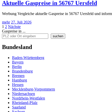
Aktuelle Gaspreise in 56767 Uersfeld
Werbung Vergleiche aktuelle Gaspreise in 56767 Uersfeld und informi
mehr
27. Juli 2026
Seitennummerierung
1
2
Nächste
Gaspreise in ...
der
suchen
Beiträge
Bundesland
Baden-Württemberg
Bayern
Berlin
Brandenburg
Bremen
Hamburg
Hessen
Mecklenburg-Vorpommern
Niedersachsen
Nordrhein-Westfalen
Rheinland-Pfalz
Saarland
Sachsen