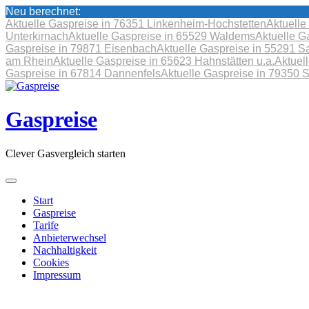
Neu berechnet:
Aktuelle Gaspreise in 76351 Linkenheim-Hochstetten
Aktuelle
Unterkirnach
Aktuelle Gaspreise in 65529 Waldems
Aktuelle G
Gaspreise in 79871 Eisenbach
Aktuelle Gaspreise in 55291 S
am Rhein
Aktuelle Gaspreise in 65623 Hahnstätten u.a.
Aktuel
Gaspreise in 67814 Dannenfels
Aktuelle Gaspreise in 79350 
Skip
to
content
Gaspreise
Clever Gasvergleich starten
Start
Gaspreise
Tarife
Anbieterwechsel
Nachhaltigkeit
Cookies
Impressum