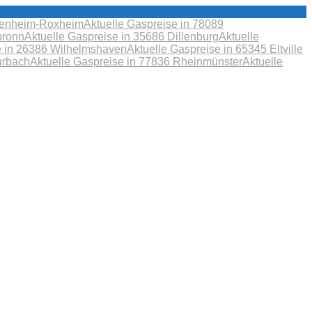
obenheim-Roxheim
Aktuelle Gaspreise in 78089
bronn
Aktuelle Gaspreise in 35686 Dillenburg
Aktuelle
e in 26386 Wilhelmshaven
Aktuelle Gaspreise in 65345 Eltville
urbach
Aktuelle Gaspreise in 77836 Rheinmünster
Aktuelle