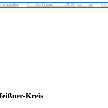
Hochstetten
Aktuelle Gaspreise in 76133 Karlsruhe
Akt
eißner-Kreis