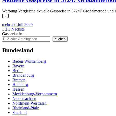
Werbung Vergleiche aktuelle Gaspreise in 37247 Großalmerode und in
[…]
mehr
27. Juli 2026
Seitennummerierung
1
2
3
Nächste
Gaspreise in ...
der
suchen
Beiträge
Bundesland
Baden-Württemberg
Bayern
Berlin
Brandenburg
Bremen
Hamburg
Hessen
Mecklenburg-Vorpommern
Niedersachsen
Nordrhein-Westfalen
Rheinland-Pfalz
Saarland