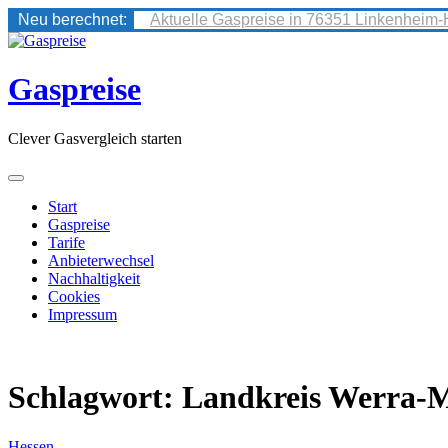
Neu berechnet:
Aktuelle Gaspreise in 76351 Linkenheim-
Skip
to
content
Gaspreise
Clever Gasvergleich starten
Start
Gaspreise
Tarife
Anbieterwechsel
Nachhaltigkeit
Cookies
Impressum
Schlagwort:
Landkreis Werra-M
Hessen