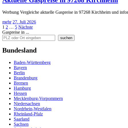
Werbung Vergleiche aktuelle Gaspreise in 97268 Kirchheim und infor
mehr
27. Juli 2026
Seitennummerierung
1
2
…
5
Nächste
Gaspreise in ...
der
suchen
Beiträge
Bundesland
Baden-Württemberg
Bayern
Berlin
Brandenburg
Bremen
Hamburg
Hessen
Mecklenburg-Vorpommern
Niedersachsen
Nordrhein-Westfalen
Rheinland-Pfalz
Saarland
Sachsen