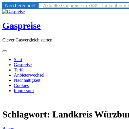
Neu berechnet:
Aktuelle Gaspreise in 76351 Linkenheim-
Skip
to
content
Gaspreise
Clever Gasvergleich starten
Start
Gaspreise
Tarife
Anbieterwechsel
Nachhaltigkeit
Cookies
Impressum
Schlagwort:
Landkreis Würzbu
Bayern