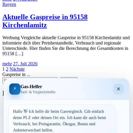
Bayern
Aktuelle Gaspreise in 95158
Kirchenlamitz
Werbung Vergleiche aktuelle Gaspreise in 95158 Kirchenlamitz und
informiere dich über Preisbestandteile, Verbrauch und regionale
Unterschiede. Hier finden Sie die Berechnung der Gesamtkosten in
95158 […]
mehr
27. Juli 2026
Seitennummerierung
1
2
Nächste
Gaspreise in ...
der
suchen
Beiträge
Gas-Helfer
×
⚡
Bundesland
Tarif- & Vergleichshelfer
Baden-Württemberg
Bayern
Hallo 👋 Ich helfe dir beim Gasvergleich. Gib einfach
Berlin
deine PLZ oder deinen Ort ein. Ich kann dir auch beim
Brandenburg
Verbrauch, bei Preisgarantie, Ökogas, Bonus und
Bremen
Anbieterwechsel helfen.
Hamburg