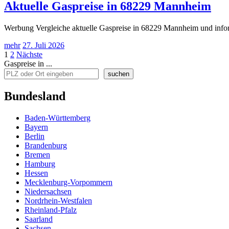
Aktuelle Gaspreise in 68229 Mannheim
Werbung Vergleiche aktuelle Gaspreise in 68229 Mannheim und inform
mehr
27. Juli 2026
Seitennummerierung
1
2
Nächste
Gaspreise in ...
der
suchen
Beiträge
Bundesland
Baden-Württemberg
Bayern
Berlin
Brandenburg
Bremen
Hamburg
Hessen
Mecklenburg-Vorpommern
Niedersachsen
Nordrhein-Westfalen
Rheinland-Pfalz
Saarland
Sachsen