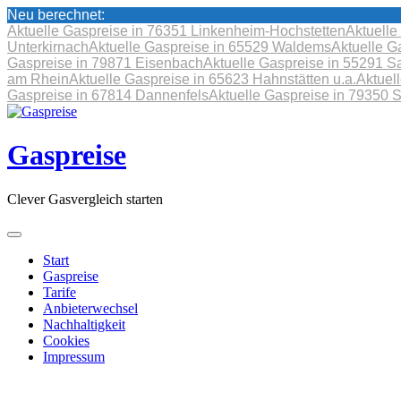
Neu berechnet:
Aktuelle Gaspreise in 76351 Linkenheim-Hochstetten
Aktuelle
Unterkirnach
Aktuelle Gaspreise in 65529 Waldems
Aktuelle G
Gaspreise in 79871 Eisenbach
Aktuelle Gaspreise in 55291 S
am Rhein
Aktuelle Gaspreise in 65623 Hahnstätten u.a.
Aktuel
Gaspreise in 67814 Dannenfels
Aktuelle Gaspreise in 79350 
Skip
to
content
Gaspreise
Clever Gasvergleich starten
Start
Gaspreise
Tarife
Anbieterwechsel
Nachhaltigkeit
Cookies
Impressum