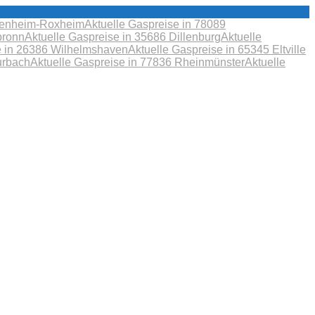
obenheim-Roxheim
Aktuelle Gaspreise in 78089
bronn
Aktuelle Gaspreise in 35686 Dillenburg
Aktuelle
e in 26386 Wilhelmshaven
Aktuelle Gaspreise in 65345 Eltville
urbach
Aktuelle Gaspreise in 77836 Rheinmünster
Aktuelle