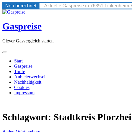
Neu berechnet:
Aktuelle Gaspreise in 76351 Linkenheim-
Skip
to
content
Gaspreise
Clever Gasvergleich starten
Start
Gaspreise
Tarife
Anbieterwechsel
Nachhaltigkeit
Cookies
Impressum
Schlagwort:
Stadtkreis Pforzhe
Baden-Württemberg