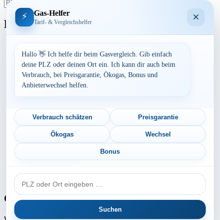
suchen
Beiträge
Gas-Helfer
×
⚡
Bundesland
Tarif- & Vergleichshelfer
Baden-Württemberg
Bayern
Hallo 👋 Ich helfe dir beim Gasvergleich. Gib einfach
Berlin
deine PLZ oder deinen Ort ein. Ich kann dir auch beim
Brandenburg
Verbrauch, bei Preisgarantie, Ökogas, Bonus und
Bremen
Anbieterwechsel helfen.
Hamburg
Hessen
Mecklenburg-Vorpommern
Niedersachsen
Verbrauch schätzen
Preisgarantie
Nordrhein-Westfalen
Rheinland-Pfalz
Ökogas
Wechsel
Saarland
Sachsen
Bonus
Sachsen-Anhalt
Schleswig-Holstein
PLZ
Thüringen
oder
Ort
Gaspreis-Explosion
Suchen
Wie die Medien aktuell berichten, erwartet
Millionen von