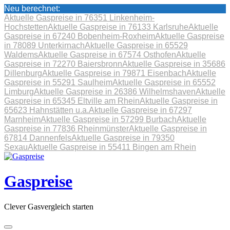
Neu berechnet:
Aktuelle Gaspreise in 76351 Linkenheim-
Hochstetten
Aktuelle Gaspreise in 76133 Karlsruhe
Aktuelle
Gaspreise in 67240 Bobenheim-Roxheim
Aktuelle Gaspreise
in 78089 Unterkirnach
Aktuelle Gaspreise in 65529
Waldems
Aktuelle Gaspreise in 67574 Osthofen
Aktuelle
Gaspreise in 72270 Baiersbronn
Aktuelle Gaspreise in 35686
Dillenburg
Aktuelle Gaspreise in 79871 Eisenbach
Aktuelle
Gaspreise in 55291 Saulheim
Aktuelle Gaspreise in 65552
Limburg
Aktuelle Gaspreise in 26386 Wilhelmshaven
Aktuelle
Gaspreise in 65345 Eltville am Rhein
Aktuelle Gaspreise in
65623 Hahnstätten u.a.
Aktuelle Gaspreise in 67297
Marnheim
Aktuelle Gaspreise in 57299 Burbach
Aktuelle
Gaspreise in 77836 Rheinmünster
Aktuelle Gaspreise in
67814 Dannenfels
Aktuelle Gaspreise in 79350
Sexau
Aktuelle Gaspreise in 55411 Bingen am Rhein
Skip
to
content
Gaspreise
Clever Gasvergleich starten