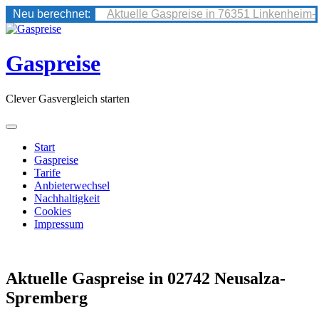
Neu berechnet:
Aktuelle Gaspreise in 76351 Linkenheim-
Skip
to
content
Gaspreise
Clever Gasvergleich starten
Start
Gaspreise
Tarife
Anbieterwechsel
Nachhaltigkeit
Cookies
Impressum
Aktuelle Gaspreise in 02742 Neusalza-
Spremberg