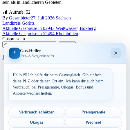
sein als in ländlicheren Gebieten.
Aufrufe:
52
By
Gasanbieter
27. Juli 2026
Sachsen
Landkreis Görlitz
Beitragsnavigation
Aktuelle Gaspreise in 02943 Weißwasser, Boxberg
Aktuelle Gaspreise in 55494 Rheinböllen
Gaspreise in ...
suchen
Gas-Helfer
×
⚡
Bundesland
Tarif- & Vergleichshelfer
Baden-Württemberg
Bayern
Hallo 👋 Ich helfe dir beim Gasvergleich. Gib einfach
Berlin
deine PLZ oder deinen Ort ein. Ich kann dir auch beim
Brandenburg
Verbrauch, bei Preisgarantie, Ökogas, Bonus und
Bremen
Anbieterwechsel helfen.
Hamburg
Hessen
Mecklenburg-Vorpommern
Niedersachsen
Verbrauch schätzen
Preisgarantie
Nordrhein-Westfalen
Rheinland-Pfalz
Ökogas
Wechsel
Saarland