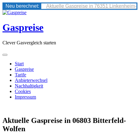
Neu berechnet:
Aktuelle Gaspreise in 76351 Linkenheim-
Skip
to
content
Gaspreise
Clever Gasvergleich starten
Start
Gaspreise
Tarife
Anbieterwechsel
Nachhaltigkeit
Cookies
Impressum
Aktuelle Gaspreise in 06803 Bitterfeld-
Wolfen