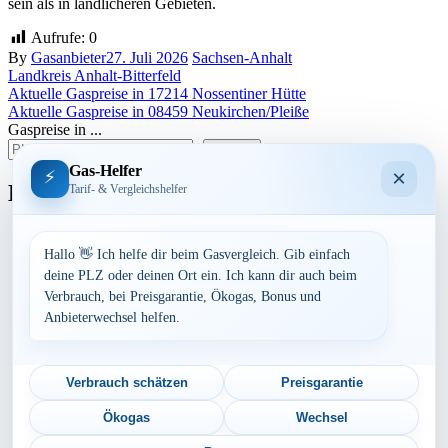
sein als in ländlicheren Gebieten.
Aufrufe:
0
By
Gasanbieter
27. Juli 2026
Sachsen-Anhalt
Landkreis Anhalt-Bitterfeld
Beitragsnavigation
Aktuelle Gaspreise in 17214 Nossentiner Hütte
Aktuelle Gaspreise in 08459 Neukirchen/Pleiße
Gaspreise in ...
suchen
Gas-Helfer
×
⚡
Bundesland
Tarif- & Vergleichshelfer
Baden-Württemberg
Bayern
Hallo 👋 Ich helfe dir beim Gasvergleich. Gib einfach
Berlin
deine PLZ oder deinen Ort ein. Ich kann dir auch beim
Brandenburg
Verbrauch, bei Preisgarantie, Ökogas, Bonus und
Bremen
Anbieterwechsel helfen.
Hamburg
Hessen
Mecklenburg-Vorpommern
Niedersachsen
Verbrauch schätzen
Preisgarantie
Nordrhein-Westfalen
Rheinland-Pfalz
Ökogas
Wechsel
Saarland