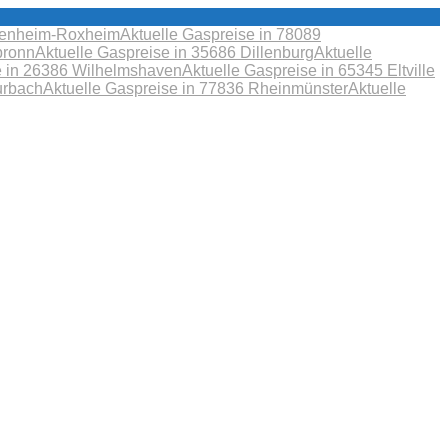
obenheim-Roxheim
Aktuelle Gaspreise in 78089
bronn
Aktuelle Gaspreise in 35686 Dillenburg
Aktuelle
e in 26386 Wilhelmshaven
Aktuelle Gaspreise in 65345 Eltville
urbach
Aktuelle Gaspreise in 77836 Rheinmünster
Aktuelle