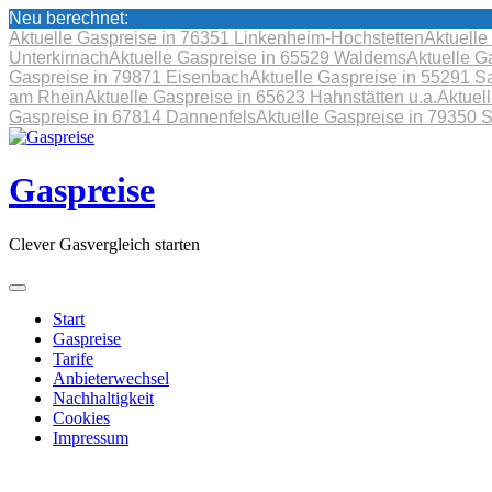
Neu berechnet:
Aktuelle Gaspreise in 76351 Linkenheim-Hochstetten
Aktuelle
Unterkirnach
Aktuelle Gaspreise in 65529 Waldems
Aktuelle G
Gaspreise in 79871 Eisenbach
Aktuelle Gaspreise in 55291 S
am Rhein
Aktuelle Gaspreise in 65623 Hahnstätten u.a.
Aktuel
Gaspreise in 67814 Dannenfels
Aktuelle Gaspreise in 79350 
Skip
to
content
Gaspreise
Clever Gasvergleich starten
Start
Gaspreise
Tarife
Anbieterwechsel
Nachhaltigkeit
Cookies
Impressum