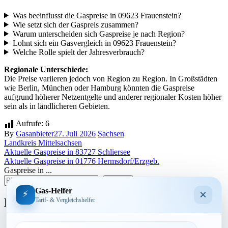
Was beeinflusst die Gaspreise in 09623 Frauenstein?
Wie setzt sich der Gaspreis zusammen?
Warum unterscheiden sich Gaspreise je nach Region?
Lohnt sich ein Gasvergleich in 09623 Frauenstein?
Welche Rolle spielt der Jahresverbrauch?
Regionale Unterschiede:
Die Preise variieren jedoch von Region zu Region. In Großstädten
wie Berlin, München oder Hamburg könnten die Gaspreise
aufgrund höherer Netzentgelte und anderer regionaler Kosten höher
sein als in ländlicheren Gebieten.
Aufrufe:
6
By
Gasanbieter
27. Juli 2026
Sachsen
Landkreis Mittelsachsen
Beitragsnavigation
Aktuelle Gaspreise in 83727 Schliersee
Aktuelle Gaspreise in 01776 Hermsdorf/Erzgeb.
Gaspreise in ...
suchen
Gas-Helfer
×
⚡
Bundesland
Tarif- & Vergleichshelfer
Baden-Württemberg