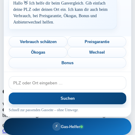
Bayern
Hallo 👋 Ich helfe dir beim Gasvergleich. Gib einfach
Berlin
deine PLZ oder deinen Ort ein. Ich kann dir auch beim
Brandenburg
Verbrauch, bei Preisgarantie, Ökogas, Bonus und
Bremen
Anbieterwechsel helfen.
Hamburg
Hessen
Mecklenburg-Vorpommern
Niedersachsen
Verbrauch schätzen
Preisgarantie
Nordrhein-Westfalen
Rheinland-Pfalz
Ökogas
Wechsel
Saarland
Sachsen
Bonus
Sachsen-Anhalt
Schleswig-Holstein
PLZ
Thüringen
oder
Ort
Gaspreis-Explosion
Suchen
Wie die Medien aktuell berichten, erwartet
Millionen von
Gaskunden
ein absoluter
Preisschock
. Die
Gaspreise
können um
Schnell zur passenden Gasseite – ohne Umwege.
bis zu
100 % steigen
! Schuld daran sind die Netzentgelte.
Copyright ©2025 by Intermedia GAS | Theme Marsh Blog by
⚡
Gas-Helfer
Creativ Themes