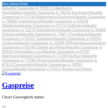
Neu berechnet:
Aktuelle Gaspreise in 76351 Linkenheim-
Hochstetten
Aktuelle Gaspreise in 76133 Karlsruhe
Aktuelle
Gaspreise in 67240 Bobenheim-Roxheim
Aktuelle Gaspreise
in 78089 Unterkirnach
Aktuelle Gaspreise in 65529
Waldems
Aktuelle Gaspreise in 67574 Osthofen
Aktuelle
Gaspreise in 72270 Baiersbronn
Aktuelle Gaspreise in 35686
Dillenburg
Aktuelle Gaspreise in 79871 Eisenbach
Aktuelle
Gaspreise in 55291 Saulheim
Aktuelle Gaspreise in 65552
Limburg
Aktuelle Gaspreise in 26386 Wilhelmshaven
Aktuelle
Gaspreise in 65345 Eltville am Rhein
Aktuelle Gaspreise in
65623 Hahnstätten u.a.
Aktuelle Gaspreise in 67297
Marnheim
Aktuelle Gaspreise in 57299 Burbach
Aktuelle
Gaspreise in 77836 Rheinmünster
Aktuelle Gaspreise in
67814 Dannenfels
Aktuelle Gaspreise in 79350
Sexau
Aktuelle Gaspreise in 55411 Bingen am Rhein
Skip
to
content
Gaspreise
Clever Gasvergleich starten