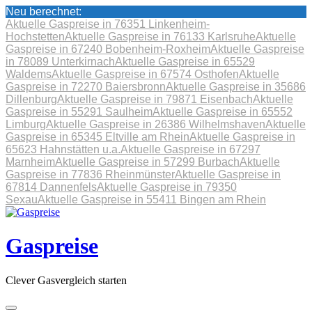
Neu berechnet:
Aktuelle Gaspreise in 76351 Linkenheim-
Hochstetten
Aktuelle Gaspreise in 76133 Karlsruhe
Aktuelle
Gaspreise in 67240 Bobenheim-Roxheim
Aktuelle Gaspreise
in 78089 Unterkirnach
Aktuelle Gaspreise in 65529
Waldems
Aktuelle Gaspreise in 67574 Osthofen
Aktuelle
Gaspreise in 72270 Baiersbronn
Aktuelle Gaspreise in 35686
Dillenburg
Aktuelle Gaspreise in 79871 Eisenbach
Aktuelle
Gaspreise in 55291 Saulheim
Aktuelle Gaspreise in 65552
Limburg
Aktuelle Gaspreise in 26386 Wilhelmshaven
Aktuelle
Gaspreise in 65345 Eltville am Rhein
Aktuelle Gaspreise in
65623 Hahnstätten u.a.
Aktuelle Gaspreise in 67297
Marnheim
Aktuelle Gaspreise in 57299 Burbach
Aktuelle
Gaspreise in 77836 Rheinmünster
Aktuelle Gaspreise in
67814 Dannenfels
Aktuelle Gaspreise in 79350
Sexau
Aktuelle Gaspreise in 55411 Bingen am Rhein
Skip
to
content
Gaspreise
Clever Gasvergleich starten