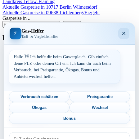
Landkreis Teltow-Fläming
Beitragsnavigation
Aktuelle Gaspreise in 10717 Berlin Wilmersdorf
Aktuelle Gaspreise in 09638 Lichtenberg/Erzgeb.
Gaspreise in ...
suchen
Gas-Helfer
×
⚡
Bundesland
Tarif- & Vergleichshelfer
Baden-Württemberg
Bayern
Hallo 👋 Ich helfe dir beim Gasvergleich. Gib einfach
Berlin
deine PLZ oder deinen Ort ein. Ich kann dir auch beim
Brandenburg
Verbrauch, bei Preisgarantie, Ökogas, Bonus und
Bremen
Anbieterwechsel helfen.
Hamburg
Hessen
Mecklenburg-Vorpommern
Niedersachsen
Verbrauch schätzen
Preisgarantie
Nordrhein-Westfalen
Rheinland-Pfalz
Ökogas
Wechsel
Saarland
Sachsen
Bonus
Sachsen-Anhalt
Schleswig-Holstein
PLZ
Thüringen