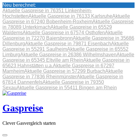
Neu berechnet:
Aktuelle Gaspreise in 76351 Linkenheim-
Hochstetten
Aktuelle Gaspreise in 76133 Karlsruhe
Aktuelle
Gaspreise in 67240 Bobenheim-Roxheim
Aktuelle Gaspreise
in 78089 Unterkirnach
Aktuelle Gaspreise in 65529
Waldems
Aktuelle Gaspreise in 67574 Osthofen
Aktuelle
Gaspreise in 72270 Baiersbronn
Aktuelle Gaspreise in 35686
Dillenburg
Aktuelle Gaspreise in 79871 Eisenbach
Aktuelle
Gaspreise in 55291 Saulheim
Aktuelle Gaspreise in 65552
Limburg
Aktuelle Gaspreise in 26386 Wilhelmshaven
Aktuelle
Gaspreise in 65345 Eltville am Rhein
Aktuelle Gaspreise in
65623 Hahnstätten u.a.
Aktuelle Gaspreise in 67297
Marnheim
Aktuelle Gaspreise in 57299 Burbach
Aktuelle
Gaspreise in 77836 Rheinmünster
Aktuelle Gaspreise in
67814 Dannenfels
Aktuelle Gaspreise in 79350
Sexau
Aktuelle Gaspreise in 55411 Bingen am Rhein
Skip
to
content
Gaspreise
Clever Gasvergleich starten