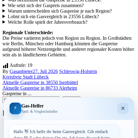
Wie setzt sich der Gaspreis zusammen?
Warum unterscheiden sich Gaspreise je nach Region?
Lohnt sich ein Gasvergleich in 23556 Lübeck?
Welche Rolle spielt der Jahresverbrauch?
Regionale Unterschiede:
Die Preise variieren jedoch von Region zu Region. In Großstädten
wie Berlin, München oder Hamburg könnten die Gaspreise
aufgrund höherer Netzentgelte und anderer regionaler Kosten höher
sein als in ländlicheren Gebieten.
Aufrufe:
19
By
Gasanbieter
27. Juli 2026
Schleswig-Holstein
Kreisfreie Stadt Lübeck
Beitragsnavigation
Aktuelle Gaspreise in 38550 Isenbüttel
Aktuelle Gaspreise in 86733 Alerheim
Gaspreise in ...
suchen
Gas-Helfer
×
⚡
Bundesland
Tarif- & Vergleichshelfer
Baden-Württemberg
Bayern
Hallo 👋 Ich helfe dir beim Gasvergleich. Gib einfach
Berlin