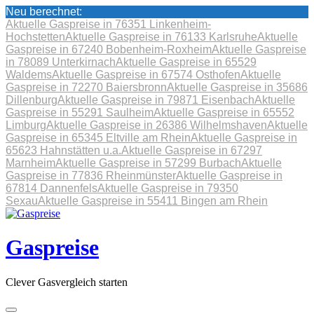
Neu berechnet:
Aktuelle Gaspreise in 76351 Linkenheim-
Hochstetten
Aktuelle Gaspreise in 76133 Karlsruhe
Aktuelle
Gaspreise in 67240 Bobenheim-Roxheim
Aktuelle Gaspreise
in 78089 Unterkirnach
Aktuelle Gaspreise in 65529
Waldems
Aktuelle Gaspreise in 67574 Osthofen
Aktuelle
Gaspreise in 72270 Baiersbronn
Aktuelle Gaspreise in 35686
Dillenburg
Aktuelle Gaspreise in 79871 Eisenbach
Aktuelle
Gaspreise in 55291 Saulheim
Aktuelle Gaspreise in 65552
Limburg
Aktuelle Gaspreise in 26386 Wilhelmshaven
Aktuelle
Gaspreise in 65345 Eltville am Rhein
Aktuelle Gaspreise in
65623 Hahnstätten u.a.
Aktuelle Gaspreise in 67297
Marnheim
Aktuelle Gaspreise in 57299 Burbach
Aktuelle
Gaspreise in 77836 Rheinmünster
Aktuelle Gaspreise in
67814 Dannenfels
Aktuelle Gaspreise in 79350
Sexau
Aktuelle Gaspreise in 55411 Bingen am Rhein
Skip
to
content
Gaspreise
Clever Gasvergleich starten