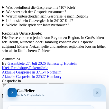
Was beeinflusst die Gaspreise in 24107 Kiel?
Wie setzt sich der Gaspreis zusammen?
Warum unterscheiden sich Gaspreise je nach Region?
Lohnt sich ein Gasvergleich in 24107 Kiel?
Welche Rolle spielt der Jahresverbrauch?
Regionale Unterschiede:
Die Preise variieren jedoch von Region zu Region. In Großstädten
wie Berlin, München oder Hamburg könnten die Gaspreise
aufgrund höherer Netzentgelte und anderer regionaler Kosten höher
sein als in ländlicheren Gebieten.
Aufrufe:
24
By
Gasanbieter
27. Juli 2026
Schleswig-Holstein
Kreis Rendsburg-Eckernförde
Beitragsnavigation
Aktuelle Gaspreise in 37154 Northeim
Aktuelle Gaspreise in 22527 Hamburg
Gaspreise in ...
suchen
Gas-Helfer
×
⚡
Bundesland
Tarif- & Vergleichshelfer
Baden-Württemberg