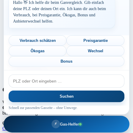
Bayern
Hallo 👋 Ich helfe dir beim Gasvergleich. Gib einfach
Berlin
deine PLZ oder deinen Ort ein. Ich kann dir auch beim
Brandenburg
Verbrauch, bei Preisgarantie, Ökogas, Bonus und
Bremen
Anbieterwechsel helfen.
Hamburg
Hessen
Mecklenburg-Vorpommern
Niedersachsen
Verbrauch schätzen
Preisgarantie
Nordrhein-Westfalen
Rheinland-Pfalz
Ökogas
Wechsel
Saarland
Sachsen
Bonus
Sachsen-Anhalt
Schleswig-Holstein
PLZ
Thüringen
oder
Ort
Gaspreis-Explosion
Suchen
Wie die Medien aktuell berichten, erwartet
Millionen von
Gaskunden
ein absoluter
Preisschock
. Die
Gaspreise
können um
Schnell zur passenden Gasseite – ohne Umwege.
bis zu
100 % steigen
! Schuld daran sind die Netzentgelte.
Copyright ©2025 by Intermedia GAS | Theme Marsh Blog by
⚡
Gas-Helfer
Creativ Themes