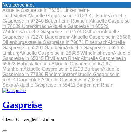
Neu berechnet:
Aktuelle Gaspreise in 76351 Linkenheim-
Hochstetten
Aktuelle Gaspreise in 76133 Karlsruhe
Aktuelle
Gaspreise in 67240 Bobenheim-Roxheim
Aktuelle Gaspreise
in 78089 Unterkirnach
Aktuelle Gaspreise in 65529
Waldems
Aktuelle Gaspreise in 67574 Osthofen
Aktuelle
Gaspreise in 72270 Baiersbronn
Aktuelle Gaspreise in 35686
Dillenburg
Aktuelle Gaspreise in 79871 Eisenbach
Aktuelle
Gaspreise in 55291 Saulheim
Aktuelle Gaspreise in 65552
Limburg
Aktuelle Gaspreise in 26386 Wilhelmshaven
Aktuelle
Gaspreise in 65345 Eltville am Rhein
Aktuelle Gaspreise in
65623 Hahnstätten u.a.
Aktuelle Gaspreise in 67297
Marnheim
Aktuelle Gaspreise in 57299 Burbach
Aktuelle
Gaspreise in 77836 Rheinmünster
Aktuelle Gaspreise in
67814 Dannenfels
Aktuelle Gaspreise in 79350
Sexau
Aktuelle Gaspreise in 55411 Bingen am Rhein
Skip
to
content
Gaspreise
Clever Gasvergleich starten