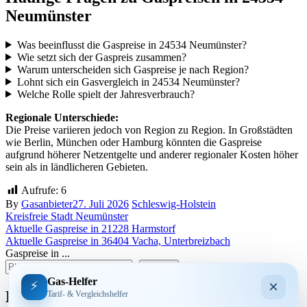
Neumünster
Was beeinflusst die Gaspreise in 24534 Neumünster?
Wie setzt sich der Gaspreis zusammen?
Warum unterscheiden sich Gaspreise je nach Region?
Lohnt sich ein Gasvergleich in 24534 Neumünster?
Welche Rolle spielt der Jahresverbrauch?
Regionale Unterschiede:
Die Preise variieren jedoch von Region zu Region. In Großstädten
wie Berlin, München oder Hamburg könnten die Gaspreise
aufgrund höherer Netzentgelte und anderer regionaler Kosten höher
sein als in ländlicheren Gebieten.
Aufrufe:
6
By
Gasanbieter
27. Juli 2026
Schleswig-Holstein
Kreisfreie Stadt Neumünster
Beitragsnavigation
Aktuelle Gaspreise in 21228 Harmstorf
Aktuelle Gaspreise in 36404 Vacha, Unterbreizbach
Gaspreise in ...
suchen
Gas-Helfer
×
⚡
Bundesland
Tarif- & Vergleichshelfer