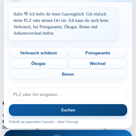
Baden-Württemberg
Bayern
Hallo 👋 Ich helfe dir beim Gasvergleich. Gib einfach
Berlin
deine PLZ oder deinen Ort ein. Ich kann dir auch beim
Brandenburg
Verbrauch, bei Preisgarantie, Ökogas, Bonus und
Bremen
Anbieterwechsel helfen.
Hamburg
Hessen
Mecklenburg-Vorpommern
Niedersachsen
Verbrauch schätzen
Preisgarantie
Nordrhein-Westfalen
Rheinland-Pfalz
Ökogas
Wechsel
Saarland
Sachsen
Bonus
Sachsen-Anhalt
Schleswig-Holstein
PLZ
Thüringen
oder
Ort
Gaspreis-Explosion
Suchen
Wie die Medien aktuell berichten, erwartet
Millionen von
Gaskunden
ein absoluter
Preisschock
. Die
Gaspreise
können um
Schnell zur passenden Gasseite – ohne Umwege.
bis zu
100 % steigen
! Schuld daran sind die Netzentgelte.