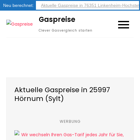
Neu berechnet:
Aktuelle Gaspreise in 76351 Linkenheim-Hochstet
Skip
Gaspreise
to
Clever Gasvergleich starten
content
Aktuelle Gaspreise in 25997
Hörnum (Sylt)
WERBUNG