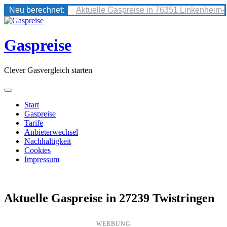
Neu berechnet:
Aktuelle Gaspreise in 76351 Linkenheim-
Skip
to
content
Gaspreise
Clever Gasvergleich starten
Start
Gaspreise
Tarife
Anbieterwechsel
Nachhaltigkeit
Cookies
Impressum
Aktuelle Gaspreise in 27239 Twistringen
WERBUNG