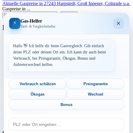
Aktuelle Gaspreise in 27243 Harpstedt, Groß Ippener, Colnrade u.a.
Gaspreise in ...
suchen
Gas-Helfer
×
⚡
Bundesland
Tarif- & Vergleichshelfer
Baden-Württemberg
Bayern
Hallo 👋 Ich helfe dir beim Gasvergleich. Gib einfach
Berlin
deine PLZ oder deinen Ort ein. Ich kann dir auch beim
Brandenburg
Verbrauch, bei Preisgarantie, Ökogas, Bonus und
Bremen
Anbieterwechsel helfen.
Hamburg
Hessen
Mecklenburg-Vorpommern
Niedersachsen
Verbrauch schätzen
Preisgarantie
Nordrhein-Westfalen
Rheinland-Pfalz
Ökogas
Wechsel
Saarland
Sachsen
Bonus
Sachsen-Anhalt
Schleswig-Holstein
PLZ
Thüringen
oder
Ort
Gaspreis-Explosion