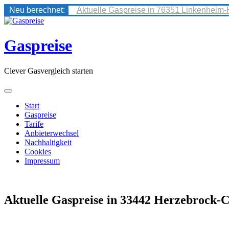
Neu berechnet:
Aktuelle Gaspreise in 76351 Linkenheim-
Skip
to
content
Gaspreise
Clever Gasvergleich starten
Start
Gaspreise
Tarife
Anbieterwechsel
Nachhaltigkeit
Cookies
Impressum
Aktuelle Gaspreise in 33442 Herzebrock-C