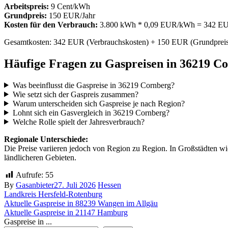
Arbeitspreis:
9 Cent/kWh
Grundpreis:
150 EUR/Jahr
Kosten für den Verbrauch:
3.800 kWh * 0,09 EUR/kWh = 342 EU
Gesamtkosten: 342 EUR (Verbrauchskosten) + 150 EUR (Grundpreis
Häufige Fragen zu Gaspreisen in 36219 C
Was beeinflusst die Gaspreise in 36219 Cornberg?
Wie setzt sich der Gaspreis zusammen?
Warum unterscheiden sich Gaspreise je nach Region?
Lohnt sich ein Gasvergleich in 36219 Cornberg?
Welche Rolle spielt der Jahresverbrauch?
Regionale Unterschiede:
Die Preise variieren jedoch von Region zu Region. In Großstädten w
ländlicheren Gebieten.
Aufrufe:
55
By
Gasanbieter
27. Juli 2026
Hessen
Landkreis Hersfeld-Rotenburg
Beitragsnavigation
Aktuelle Gaspreise in 88239 Wangen im Allgäu
Aktuelle Gaspreise in 21147 Hamburg
Gaspreise in ...