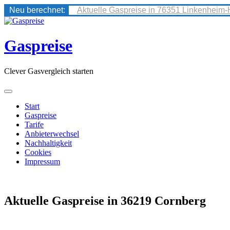
Neu berechnet:
Aktuelle Gaspreise in 76351 Linkenheim-
Skip
to
content
Gaspreise
Clever Gasvergleich starten
Start
Gaspreise
Tarife
Anbieterwechsel
Nachhaltigkeit
Cookies
Impressum
Aktuelle Gaspreise in 36219 Cornberg