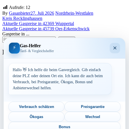
Aufrufe:
12
By
Gasanbieter
27. Juli 2026
Nordrhein-Westfalen
Kreis Recklinghausen
Beitragsnavigation
Aktuelle Gaspreise in 42369 Wuppertal
Aktuelle Gaspreise in 45739 Oer-Erkenschwick
Gaspreise in ...
suchen
Gas-Helfer
×
⚡
Bundesland
Tarif- & Vergleichshelfer
Baden-Württemberg
Bayern
Hallo 👋 Ich helfe dir beim Gasvergleich. Gib einfach
Berlin
deine PLZ oder deinen Ort ein. Ich kann dir auch beim
Brandenburg
Verbrauch, bei Preisgarantie, Ökogas, Bonus und
Bremen
Anbieterwechsel helfen.
Hamburg
Hessen
Mecklenburg-Vorpommern
Niedersachsen
Verbrauch schätzen
Preisgarantie
Nordrhein-Westfalen
Rheinland-Pfalz
Ökogas
Wechsel
Saarland
Sachsen
Bonus