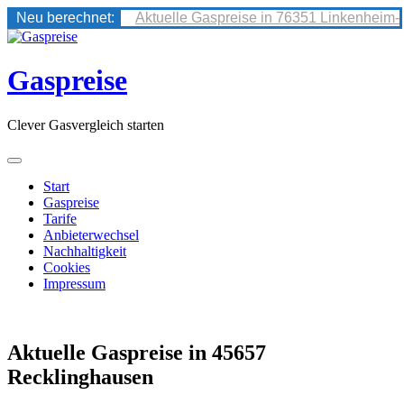
Neu berechnet:
Aktuelle Gaspreise in 76351 Linkenheim-
Skip
to
content
Gaspreise
Clever Gasvergleich starten
Start
Gaspreise
Tarife
Anbieterwechsel
Nachhaltigkeit
Cookies
Impressum
Aktuelle Gaspreise in 45657
Recklinghausen