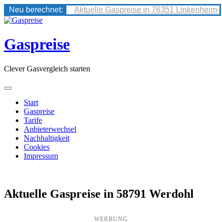
Neu berechnet:
Aktuelle Gaspreise in 76351 Linkenheim-
Skip
to
content
Gaspreise
Clever Gasvergleich starten
Start
Gaspreise
Tarife
Anbieterwechsel
Nachhaltigkeit
Cookies
Impressum
Aktuelle Gaspreise in 58791 Werdohl
WERBUNG