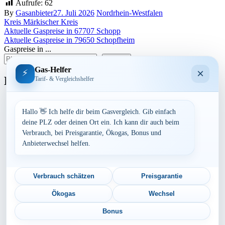
Aufrufe:
62
By
Gasanbieter
27. Juli 2026
Nordrhein-Westfalen
Kreis Märkischer Kreis
Beitragsnavigation
Aktuelle Gaspreise in 67707 Schopp
Aktuelle Gaspreise in 79650 Schopfheim
Gaspreise in ...
suchen
Gas-Helfer
×
⚡
Bundesland
Tarif- & Vergleichshelfer
Baden-Württemberg
Bayern
Hallo 👋 Ich helfe dir beim Gasvergleich. Gib einfach
Berlin
deine PLZ oder deinen Ort ein. Ich kann dir auch beim
Brandenburg
Verbrauch, bei Preisgarantie, Ökogas, Bonus und
Bremen
Anbieterwechsel helfen.
Hamburg
Hessen
Mecklenburg-Vorpommern
Niedersachsen
Verbrauch schätzen
Preisgarantie
Nordrhein-Westfalen
Rheinland-Pfalz
Ökogas
Wechsel
Saarland
Sachsen
Bonus
Sachsen-Anhalt