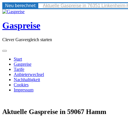
Neu berechnet:
Aktuelle Gaspreise in 76351 Linkenheim-
Skip
to
content
Gaspreise
Clever Gasvergleich starten
Start
Gaspreise
Tarife
Anbieterwechsel
Nachhaltigkeit
Cookies
Impressum
Aktuelle Gaspreise in 59067 Hamm