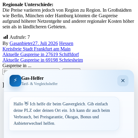
Regionale Unterschiede:
Die Preise variieren jedoch von Region zu Region. In Großstädten
wie Berlin, München oder Hamburg könnten die Gaspreise
aufgrund höherer Netzentgelte und anderer regionaler Kosten höher
sein als in ländlicheren Gebieten.
Aufrufe:
7
By
Gasanbieter
27. Juli 2026
Hessen
Kreisfreie Stadt Frankfurt am Main
Beitragsnavigation
Aktuelle Gaspreise in 27619 Schiffdorf
Aktuelle Gaspreise in 69198 Schriesheim
Gaspreise in ...
suchen
Gas-Helfer
×
⚡
Bundesland
Tarif- & Vergleichshelfer
Baden-Württemberg
Bayern
Hallo 👋 Ich helfe dir beim Gasvergleich. Gib einfach
Berlin
deine PLZ oder deinen Ort ein. Ich kann dir auch beim
Brandenburg
Verbrauch, bei Preisgarantie, Ökogas, Bonus und
Bremen
Anbieterwechsel helfen.
Hamburg
Hessen
Mecklenburg-Vorpommern