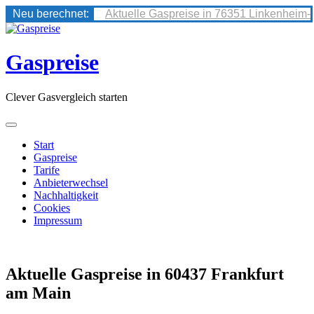
Neu berechnet:
Aktuelle Gaspreise in 76351 Linkenheim-
Skip
to
content
Gaspreise
Clever Gasvergleich starten
Start
Gaspreise
Tarife
Anbieterwechsel
Nachhaltigkeit
Cookies
Impressum
Aktuelle Gaspreise in 60437 Frankfurt
am Main