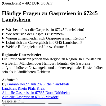
(Grundpreis) = 492 EUR pro Jahr
Häufige Fragen zu Gaspreisen in 67245
Lambsheim
Was beeinflusst die Gaspreise in 67245 Lambsheim?
Wie setzt sich der Gaspreis zusammen?
Warum unterscheiden sich Gaspreise je nach Region?
Lohnt sich ein Gasvergleich in 67245 Lambsheim?
Welche Rolle spielt der Jahresverbrauch?
Regionale Unterschiede:
Die Preise variieren jedoch von Region zu Region. In Großstädten
wie Berlin, München oder Hamburg könnten die Gaspreise
aufgrund höherer Netzentgelte und anderer regionaler Kosten höher
sein als in ländlicheren Gebieten.
Aufrufe:
9
By
Gasanbieter
27. Juli 2026
Rheinland-Pfalz
Landkreis Rhein-Pfalz-Kreis
Beitragsnavigation
Aktuelle Gaspreise in 67585 Dorn-Dürkheim
Aktuelle Gaspreise in 67133 Maxdorf
Gaspreise in ...
suchen