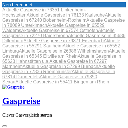
Neu berechnet:
Aktuelle Gaspreise in 76351 Linkenheim-
Hochstetten
Aktuelle Gaspreise in 76133 Karlsruhe
Aktuelle
Gaspreise in 67240 Bobenheim-Roxheim
Aktuelle Gaspreise
in 78089 Unterkirnach
Aktuelle Gaspreise in 65529
Waldems
Aktuelle Gaspreise in 67574 Osthofen
Aktuelle
Gaspreise in 72270 Baiersbronn
Aktuelle Gaspreise in 35686
Dillenburg
Aktuelle Gaspreise in 79871 Eisenbach
Aktuelle
Gaspreise in 55291 Saulheim
Aktuelle Gaspreise in 65552
Limburg
Aktuelle Gaspreise in 26386 Wilhelmshaven
Aktuelle
Gaspreise in 65345 Eltville am Rhein
Aktuelle Gaspreise in
65623 Hahnstätten u.a.
Aktuelle Gaspreise in 67297
Marnheim
Aktuelle Gaspreise in 57299 Burbach
Aktuelle
Gaspreise in 77836 Rheinmünster
Aktuelle Gaspreise in
67814 Dannenfels
Aktuelle Gaspreise in 79350
Sexau
Aktuelle Gaspreise in 55411 Bingen am Rhein
Skip
to
content
Gaspreise
Clever Gasvergleich starten