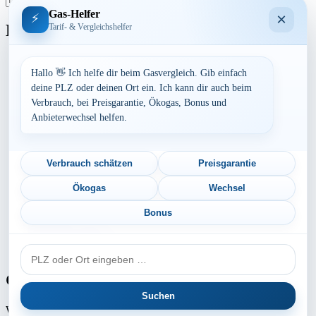
Gas-Helfer
×
⚡
Bundesland
Tarif- & Vergleichshelfer
Baden-Württemberg
Bayern
Hallo 👋 Ich helfe dir beim Gasvergleich. Gib einfach
Berlin
deine PLZ oder deinen Ort ein. Ich kann dir auch beim
Brandenburg
Verbrauch, bei Preisgarantie, Ökogas, Bonus und
Bremen
Anbieterwechsel helfen.
Hamburg
Hessen
Mecklenburg-Vorpommern
Niedersachsen
Verbrauch schätzen
Preisgarantie
Nordrhein-Westfalen
Rheinland-Pfalz
Ökogas
Wechsel
Saarland
Sachsen
Bonus
Sachsen-Anhalt
Schleswig-Holstein
PLZ
Thüringen
oder
Ort
Gaspreis-Explosion
Suchen
Wie die Medien aktuell berichten, erwartet
Millionen von