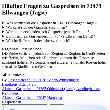
Häufige Fragen zu Gaspreisen in 73479
Ellwangen (Jagst)
Was beeinflusst die Gaspreise in 73479 Ellwangen (Jagst)?
Wie setzt sich der Gaspreis zusammen?
Warum unterscheiden sich Gaspreise je nach Region?
Lohnt sich ein Gasvergleich in 73479 Ellwangen (Jagst)?
Welche Rolle spielt der Jahresverbrauch?
Regionale Unterschiede:
Die Preise variieren jedoch von Region zu Region. In Großstädten
wie Berlin, München oder Hamburg könnten die Gaspreise
aufgrund höherer Netzentgelte und anderer regionaler Kosten höher
sein als in ländlicheren Gebieten.
Aufrufe:
21
By
Gasanbieter
27. Juli 2026
Baden-Württemberg
Landkreis Ostalbkreis
Beitragsnavigation
Aktuelle Gaspreise in 21385 Oldendorf (Luhe), Amelinghausen,
Rehlingen
Aktuelle Gaspreise in 22047 Hamburg
Gaspreise in ...
suchen