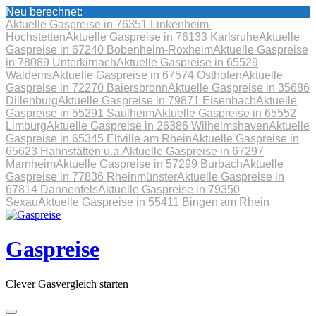
Neu berechnet:
Aktuelle Gaspreise in 76351 Linkenheim-
Hochstetten
Aktuelle Gaspreise in 76133 Karlsruhe
Aktuelle
Gaspreise in 67240 Bobenheim-Roxheim
Aktuelle Gaspreise
in 78089 Unterkirnach
Aktuelle Gaspreise in 65529
Waldems
Aktuelle Gaspreise in 67574 Osthofen
Aktuelle
Gaspreise in 72270 Baiersbronn
Aktuelle Gaspreise in 35686
Dillenburg
Aktuelle Gaspreise in 79871 Eisenbach
Aktuelle
Gaspreise in 55291 Saulheim
Aktuelle Gaspreise in 65552
Limburg
Aktuelle Gaspreise in 26386 Wilhelmshaven
Aktuelle
Gaspreise in 65345 Eltville am Rhein
Aktuelle Gaspreise in
65623 Hahnstätten u.a.
Aktuelle Gaspreise in 67297
Marnheim
Aktuelle Gaspreise in 57299 Burbach
Aktuelle
Gaspreise in 77836 Rheinmünster
Aktuelle Gaspreise in
67814 Dannenfels
Aktuelle Gaspreise in 79350
Sexau
Aktuelle Gaspreise in 55411 Bingen am Rhein
Skip
to
content
Gaspreise
Clever Gasvergleich starten