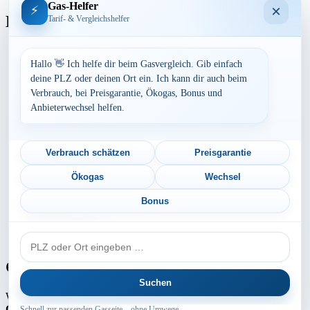
Gas-Helfer
×
⚡
Bundesland
Tarif- & Vergleichshelfer
Baden-Württemberg
Bayern
Hallo 👋 Ich helfe dir beim Gasvergleich. Gib einfach
Berlin
deine PLZ oder deinen Ort ein. Ich kann dir auch beim
Brandenburg
Verbrauch, bei Preisgarantie, Ökogas, Bonus und
Bremen
Anbieterwechsel helfen.
Hamburg
Hessen
Mecklenburg-Vorpommern
Niedersachsen
Verbrauch schätzen
Preisgarantie
Nordrhein-Westfalen
Rheinland-Pfalz
Ökogas
Wechsel
Saarland
Sachsen
Bonus
Sachsen-Anhalt
Schleswig-Holstein
PLZ
Thüringen
oder
Ort
Gaspreis-Explosion
Suchen
Wie die Medien aktuell berichten, erwartet
Millionen von
Gaskunden
ein absoluter
Preisschock
. Die
Gaspreise
können um
Schnell zur passenden Gasseite – ohne Umwege.