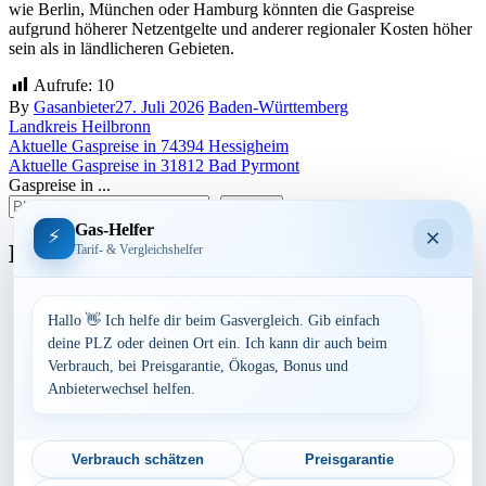
wie Berlin, München oder Hamburg könnten die Gaspreise
aufgrund höherer Netzentgelte und anderer regionaler Kosten höher
sein als in ländlicheren Gebieten.
Aufrufe:
10
By
Gasanbieter
27. Juli 2026
Baden-Württemberg
Landkreis Heilbronn
Beitragsnavigation
Aktuelle Gaspreise in 74394 Hessigheim
Aktuelle Gaspreise in 31812 Bad Pyrmont
Gaspreise in ...
suchen
Gas-Helfer
×
⚡
Bundesland
Tarif- & Vergleichshelfer
Baden-Württemberg
Bayern
Hallo 👋 Ich helfe dir beim Gasvergleich. Gib einfach
Berlin
deine PLZ oder deinen Ort ein. Ich kann dir auch beim
Brandenburg
Verbrauch, bei Preisgarantie, Ökogas, Bonus und
Bremen
Anbieterwechsel helfen.
Hamburg
Hessen
Mecklenburg-Vorpommern
Niedersachsen
Verbrauch schätzen
Preisgarantie
Nordrhein-Westfalen