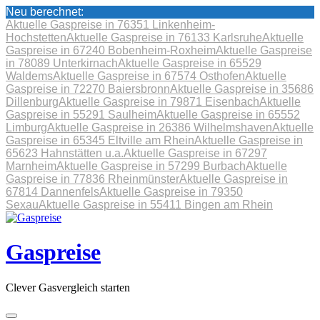
Neu berechnet:
Aktuelle Gaspreise in 76351 Linkenheim-
Hochstetten
Aktuelle Gaspreise in 76133 Karlsruhe
Aktuelle
Gaspreise in 67240 Bobenheim-Roxheim
Aktuelle Gaspreise
in 78089 Unterkirnach
Aktuelle Gaspreise in 65529
Waldems
Aktuelle Gaspreise in 67574 Osthofen
Aktuelle
Gaspreise in 72270 Baiersbronn
Aktuelle Gaspreise in 35686
Dillenburg
Aktuelle Gaspreise in 79871 Eisenbach
Aktuelle
Gaspreise in 55291 Saulheim
Aktuelle Gaspreise in 65552
Limburg
Aktuelle Gaspreise in 26386 Wilhelmshaven
Aktuelle
Gaspreise in 65345 Eltville am Rhein
Aktuelle Gaspreise in
65623 Hahnstätten u.a.
Aktuelle Gaspreise in 67297
Marnheim
Aktuelle Gaspreise in 57299 Burbach
Aktuelle
Gaspreise in 77836 Rheinmünster
Aktuelle Gaspreise in
67814 Dannenfels
Aktuelle Gaspreise in 79350
Sexau
Aktuelle Gaspreise in 55411 Bingen am Rhein
Skip
to
content
Gaspreise
Clever Gasvergleich starten