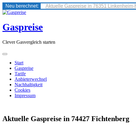
Neu berechnet:
Aktuelle Gaspreise in 76351 Linkenheim-
Skip
to
content
Gaspreise
Clever Gasvergleich starten
Start
Gaspreise
Tarife
Anbieterwechsel
Nachhaltigkeit
Cookies
Impressum
Aktuelle Gaspreise in 74427 Fichtenberg