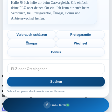
Bayern
Hallo 👋 Ich helfe dir beim Gasvergleich. Gib einfach
Berlin
deine PLZ oder deinen Ort ein. Ich kann dir auch beim
Brandenburg
Verbrauch, bei Preisgarantie, Ökogas, Bonus und
Bremen
Anbieterwechsel helfen.
Hamburg
Hessen
Mecklenburg-Vorpommern
Niedersachsen
Verbrauch schätzen
Preisgarantie
Nordrhein-Westfalen
Rheinland-Pfalz
Ökogas
Wechsel
Saarland
Sachsen
Bonus
Sachsen-Anhalt
Schleswig-Holstein
PLZ
Thüringen
oder
Ort
Gaspreis-Explosion
Suchen
Wie die Medien aktuell berichten, erwartet
Millionen von
Gaskunden
ein absoluter
Preisschock
. Die
Gaspreise
können um
Schnell zur passenden Gasseite – ohne Umwege.
bis zu
100 % steigen
! Schuld daran sind die Netzentgelte.
Copyright ©2025 by Intermedia GAS | Theme Marsh Blog by
⚡
Gas-Helfer
Creativ Themes