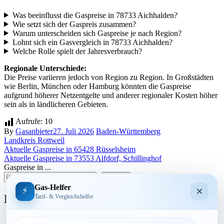
Was beeinflusst die Gaspreise in 78733 Aichhalden?
Wie setzt sich der Gaspreis zusammen?
Warum unterscheiden sich Gaspreise je nach Region?
Lohnt sich ein Gasvergleich in 78733 Aichhalden?
Welche Rolle spielt der Jahresverbrauch?
Regionale Unterschiede:
Die Preise variieren jedoch von Region zu Region. In Großstädten
wie Berlin, München oder Hamburg könnten die Gaspreise
aufgrund höherer Netzentgelte und anderer regionaler Kosten höher
sein als in ländlicheren Gebieten.
Aufrufe:
10
By
Gasanbieter
27. Juli 2026
Baden-Württemberg
Landkreis Rottweil
Beitragsnavigation
Aktuelle Gaspreise in 65428 Rüsselsheim
Aktuelle Gaspreise in 73553 Alfdorf, Schillinghof
Gaspreise in ...
suchen
Gas-Helfer
×
⚡
Bundesland
Tarif- & Vergleichshelfer
Baden-Württemberg