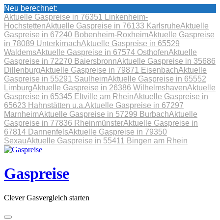
Neu berechnet:
Aktuelle Gaspreise in 76351 Linkenheim-
Hochstetten
Aktuelle Gaspreise in 76133 Karlsruhe
Aktuelle
Gaspreise in 67240 Bobenheim-Roxheim
Aktuelle Gaspreise
in 78089 Unterkirnach
Aktuelle Gaspreise in 65529
Waldems
Aktuelle Gaspreise in 67574 Osthofen
Aktuelle
Gaspreise in 72270 Baiersbronn
Aktuelle Gaspreise in 35686
Dillenburg
Aktuelle Gaspreise in 79871 Eisenbach
Aktuelle
Gaspreise in 55291 Saulheim
Aktuelle Gaspreise in 65552
Limburg
Aktuelle Gaspreise in 26386 Wilhelmshaven
Aktuelle
Gaspreise in 65345 Eltville am Rhein
Aktuelle Gaspreise in
65623 Hahnstätten u.a.
Aktuelle Gaspreise in 67297
Marnheim
Aktuelle Gaspreise in 57299 Burbach
Aktuelle
Gaspreise in 77836 Rheinmünster
Aktuelle Gaspreise in
67814 Dannenfels
Aktuelle Gaspreise in 79350
Sexau
Aktuelle Gaspreise in 55411 Bingen am Rhein
Skip
to
content
Gaspreise
Clever Gasvergleich starten