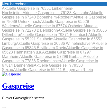
Neu berechnet:
Aktuelle Gaspreise in 76351 Linkenheim-
Hochstetten
Aktuelle Gaspreise in 76133 Karlsruhe
Aktuelle
Gaspreise in 67240 Bobenheim-Roxheim
Aktuelle Gaspreise
in 78089 Unterkirnach
Aktuelle Gaspreise in 65529
Waldems
Aktuelle Gaspreise in 67574 Osthofen
Aktuelle
Gaspreise in 72270 Baiersbronn
Aktuelle Gaspreise in 35686
Dillenburg
Aktuelle Gaspreise in 79871 Eisenbach
Aktuelle
Gaspreise in 55291 Saulheim
Aktuelle Gaspreise in 65552
Limburg
Aktuelle Gaspreise in 26386 Wilhelmshaven
Aktuelle
Gaspreise in 65345 Eltville am Rhein
Aktuelle Gaspreise in
65623 Hahnstätten u.a.
Aktuelle Gaspreise in 67297
Marnheim
Aktuelle Gaspreise in 57299 Burbach
Aktuelle
Gaspreise in 77836 Rheinmünster
Aktuelle Gaspreise in
67814 Dannenfels
Aktuelle Gaspreise in 79350
Sexau
Aktuelle Gaspreise in 55411 Bingen am Rhein
Skip
to
content
Gaspreise
Clever Gasvergleich starten