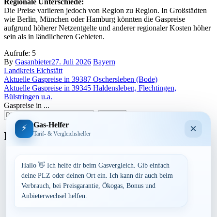
Regionale Unterschiede:
Die Preise variieren jedoch von Region zu Region. In Großstädten
wie Berlin, München oder Hamburg könnten die Gaspreise
aufgrund höherer Netzentgelte und anderer regionaler Kosten höher
sein als in ländlicheren Gebieten.
Aufrufe:
5
By
Gasanbieter
27. Juli 2026
Bayern
Landkreis Eichstätt
Beitragsnavigation
Aktuelle Gaspreise in 39387 Oschersleben (Bode)
Aktuelle Gaspreise in 39345 Haldensleben, Flechtingen,
Bülstringen u.a.
Gaspreise in ...
suchen
Gas-Helfer
×
⚡
Bundesland
Tarif- & Vergleichshelfer
Baden-Württemberg
Bayern
Hallo 👋 Ich helfe dir beim Gasvergleich. Gib einfach
Berlin
deine PLZ oder deinen Ort ein. Ich kann dir auch beim
Brandenburg
Verbrauch, bei Preisgarantie, Ökogas, Bonus und
Bremen
Anbieterwechsel helfen.
Hamburg
Hessen