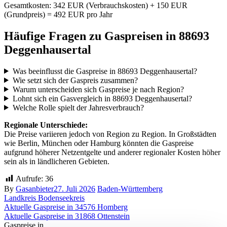
Gesamtkosten: 342 EUR (Verbrauchskosten) + 150 EUR
(Grundpreis) = 492 EUR pro Jahr
Häufige Fragen zu Gaspreisen in 88693
Deggenhausertal
Was beeinflusst die Gaspreise in 88693 Deggenhausertal?
Wie setzt sich der Gaspreis zusammen?
Warum unterscheiden sich Gaspreise je nach Region?
Lohnt sich ein Gasvergleich in 88693 Deggenhausertal?
Welche Rolle spielt der Jahresverbrauch?
Regionale Unterschiede:
Die Preise variieren jedoch von Region zu Region. In Großstädten
wie Berlin, München oder Hamburg könnten die Gaspreise
aufgrund höherer Netzentgelte und anderer regionaler Kosten höher
sein als in ländlicheren Gebieten.
Aufrufe:
36
By
Gasanbieter
27. Juli 2026
Baden-Württemberg
Landkreis Bodenseekreis
Beitragsnavigation
Aktuelle Gaspreise in 34576 Homberg
Aktuelle Gaspreise in 31868 Ottenstein
Gaspreise in ...