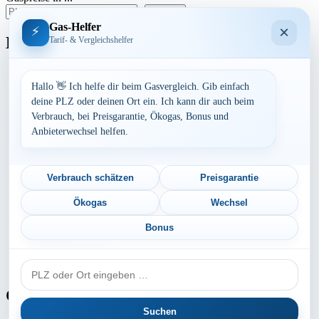
suchen
Gas-Helfer
×
⚡
Bundesland
Tarif- & Vergleichshelfer
Baden-Württemberg
Bayern
Hallo 👋 Ich helfe dir beim Gasvergleich. Gib einfach
Berlin
deine PLZ oder deinen Ort ein. Ich kann dir auch beim
Brandenburg
Verbrauch, bei Preisgarantie, Ökogas, Bonus und
Bremen
Anbieterwechsel helfen.
Hamburg
Hessen
Mecklenburg-Vorpommern
Niedersachsen
Verbrauch schätzen
Preisgarantie
Nordrhein-Westfalen
Rheinland-Pfalz
Ökogas
Wechsel
Saarland
Sachsen
Bonus
Sachsen-Anhalt
Schleswig-Holstein
PLZ
Thüringen
oder
Ort
Gaspreis-Explosion
Suchen